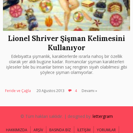
Lionel Shriver Şişman Kelimesini
Kullanıyor
Edebiyatta şişmanlık, karakterlerde ısrarla nahoş bir özellik
olarak yer aldı bugüne kadar. Romancılar şişman karakterleri
işleseler bile bu insanlar birinin saç renginin siyah olabilmesi gibi
şöylece şişman olamıyorlar.
Feride ve Çağla
20 Ağustos 2013
4
Devamı »
© Tüm hakları saklıdır. | designed by:
lettergram
HAKKIMIZDA
ARŞİV
BASINDA BİZ
İLETİŞİM
YORUMLAR