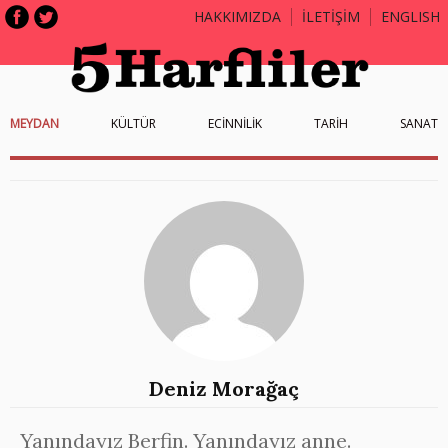
HAKKIMIZDA
İLETİŞİM
ENGLISH
MEYDAN
KÜLTÜR
ECİNNİLİK
TARİH
SANAT
Deniz Morağaç
Yanındayız Berfin. Yanındayız anne.