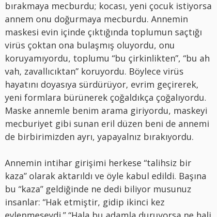
bırakmaya mecburdu; kocası, yeni çocuk istiyorsa
annem onu doğurmaya mecburdu. Annemin
maskesi evin içinde çıktığında toplumun saçtığı
virüs çoktan ona bulaşmış oluyordu, onu
koruyamıyordu, toplumu “bu çirkinlikten”, “bu ah
vah, zavallıcıktan” koruyordu. Böylece virüs
hayatını doyasıya sürdürüyor, evrim geçirerek,
yeni formlara bürünerek çoğaldıkça çoğalıyordu.
Maske annemle benim arama giriyordu, maskeyi
mecburiyet gibi sunan eril düzen beni de annemi
de birbirimizden ayrı, yapayalnız bırakıyordu.
Annemin intihar girişimi herkese “talihsiz bir
kaza” olarak aktarıldı ve öyle kabul edildi. Başına
bu “kaza” geldiğinde ne dedi biliyor musunuz
insanlar: “Hak etmiştir, gidip ikinci kez
evlenmeseydi.” “Hala bu adamla duruyorsa ne hali