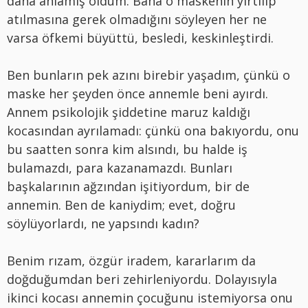
daha anlamış oldum. Bana o maskenin yırtılıp
atılmasına gerek olmadığını söyleyen her ne
varsa öfkemi büyüttü, besledi, keskinleştirdi.
Ben bunların pek azını birebir yaşadım, çünkü o
maske her şeyden önce annemle beni ayırdı.
Annem psikolojik şiddetine maruz kaldığı
kocasından ayrılamadı: çünkü ona bakıyordu, onu
bu saatten sonra kim alsındı, bu halde iş
bulamazdı, para kazanamazdı. Bunları
başkalarının ağzından işitiyordum, bir de
annemin. Ben de kaniydim; evet, doğru
söylüyorlardı, ne yapsındı kadın?
Benim rızam, özgür iradem, kararlarım da
doğduğumdan beri zehirleniyordu. Dolayısıyla
ikinci kocası annemin çocuğunu istemiyorsa onu