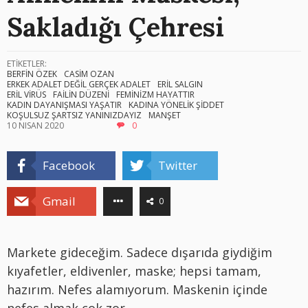
Sakladığı Çehresi
ETİKETLER:
BERFİN ÖZEK
CASİM OZAN
ERKEK ADALET DEĞİL GERÇEK ADALET
ERİL SALGIN
ERİL VİRÜS
FAİLİN DÜZENİ
FEMİNİZM HAYATTIR
KADIN DAYANIŞMASI YAŞATIR
KADINA YÖNELİK ŞİDDET
KOŞULSUZ ŞARTSIZ YANINIZDAYIZ
MANŞET
10 NISAN 2020
0
Facebook
Twitter
Gmail
0
Markete gideceğim. Sadece dışarıda giydiğim
kıyafetler, eldivenler, maske; hepsi tamam,
hazırım. Nefes alamıyorum. Maskenin içinde
nefes almak çok zor.