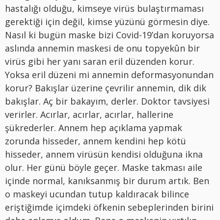
hastalığı olduğu, kimseye virüs bulaştırmaması
gerektiği için değil, kimse yüzünü görmesin diye.
Nasıl ki bugün maske bizi Covid-19’dan koruyorsa
aslında annemin maskesi de onu topyekûn bir
virüs gibi her yanı saran eril düzenden korur.
Yoksa eril düzeni mi annemin deformasyonundan
korur? Bakışlar üzerine çevrilir annemin, dik dik
bakışlar. Aç bir bakayım, derler. Doktor tavsiyesi
verirler. Acırlar, acırlar, acırlar, hallerine
şükrederler. Annem hep açıklama yapmak
zorunda hisseder, annem kendini hep kötü
hisseder, annem virüsün kendisi olduğuna ikna
olur. Her günü böyle geçer. Maske takması aile
içinde normal, kanıksanmış bir durum artık. Ben
o maskeyi ucundan tutup kaldıracak bilince
eriştiğimde içimdeki öfkenin sebeplerinden birini