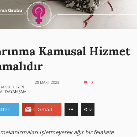
Barınma Kamusal Hizmet
nmalıdır
28 MART 2023
0
HAKKI
HİJYEN
AL DAYANIŞMA
tter
Gmail
0
 mekanizmaları işletmeyerek ağır bir felakete