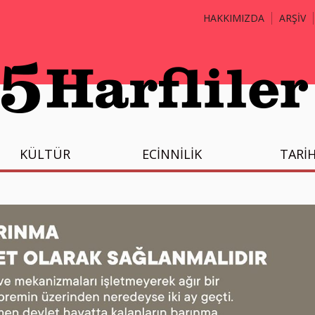
HAKKIMIZDA
ARŞİV
KÜLTÜR
ECİNNİLİK
TARİ