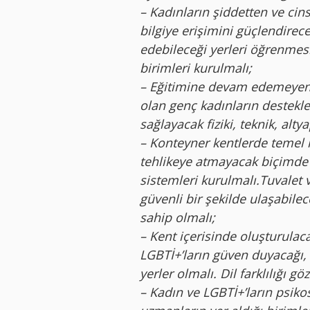
– Kadınların şiddetten ve ci
bilgiye erişimini güçlendire
edebileceği yerleri öğrenmes
birimleri kurulmalı;
– Eğitimine devam edemeyen, 
olan genç kadınların destek
sağlayacak fiziki, teknik, alty
– Konteyner kentlerde temel hi
tehlikeye atmayacak biçimde 
sistemleri kurulmalı.Tuvalet 
güvenli bir şekilde ulaşabile
sahip olmalı;
– Kent içerisinde oluşturulac
LGBTİ+’ların güven duyacağı,
yerler olmalı. Dil farklılığı g
– Kadın ve LGBTİ+’ların psik