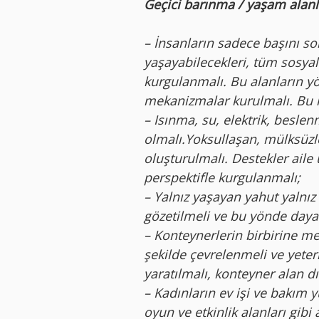
Geçici barınma / yaşam alanla
– İnsanların sadece başını sok
yaşayabilecekleri, tüm sosyal
kurgulanmalı. Bu alanların y
mekanizmalar kurulmalı. Bu m
– Isınma, su, elektrik, beslenm
olmalı.Yoksullaşan, mülksüz
oluşturulmalı. Destekler aile 
perspektifle kurgulanmalı;
– Yalnız yaşayan yahut yalnız 
gözetilmeli ve bu yönde day
– Konteynerlerin birbirine mes
şekilde çevrelenmeli ve yeterl
yaratılmalı, konteyner alan dı
– Kadınların ev işi ve bakım y
oyun ve etkinlik alanları gibi a