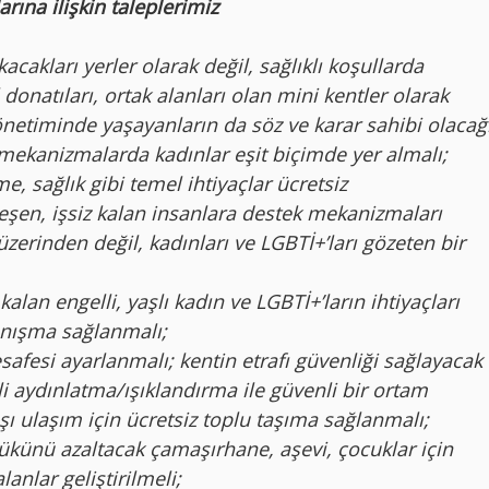
rına ilişkin taleplerimiz
acakları yerler olarak değil, sağlıklı koşullarda
 donatıları, ortak alanları olan mini kentler olarak
önetiminde yaşayanların da söz ve karar sahibi olacağ
ekanizmalarda kadınlar eşit biçimde yer almalı;
e, sağlık gibi temel ihtiyaçlar ücretsiz
leşen, işsiz kalan insanlara destek mekanizmaları
üzerinden değil, kadınları ve LGBTİ+’ları gözeten bir
kalan engelli, yaşlı kadın ve LGBTİ+’ların ihtiyaçları
anışma sağlanmalı;
afesi ayarlanmalı; kentin etrafı güvenliği sağlayacak
i aydınlatma/ışıklandırma ile güvenli bir ortam
şı ulaşım için ücretsiz toplu taşıma sağlanmalı;
ükünü azaltacak çamaşırhane, aşevi, çocuklar için
lanlar geliştirilmeli;