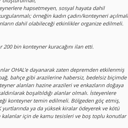
r oluşturulmalı;
teynerlere hapsetmeyen, sosyal hayata dahil
kurgulanmalı; örneğin kadın çadırı/konteyneri açılmalı
ların dahil olabileceği etkinlikler organize edilmeli.
 200 bin konteyner kuracağını ilan etti.
lanlar OHAL’e dayanarak zaten depremden etkilenmiş
bağ, bahçe gibi arazilerine habersiz, bedelsiz biçimde
eyner alanları hazine arazileri ve enkazların doğaya
ldırılarak boşaltıldığı alanlar olmalı. İsteyenlere
eği konteyner temin edilmeli. Bölgeden göç etmiş,
yurtlarında ya da yüksek kiralar ödeyerek ve kötü
alanlar için de kamu tesisleri ve boş toplu konutlar