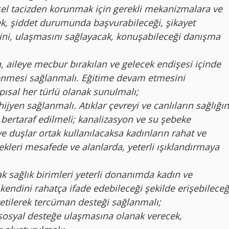
nsel tacizden korunmak için gerekli mekanizmalara ve
cek, şiddet durumunda başvurabileceği, şikayet
ini, ulaşmasını sağlayacak, konuşabileceği danışma
aileye mecbur bırakılan ve gelecek endişesi içinde
lenmesi sağlanmalı. Eğitime devam etmesini
apısal her türlü olanak sunulmalı;
jyen sağlanmalı. Atıklar çevreyi ve canlıların sağlığın
bertaraf edilmeli; kanalizasyon ve su şebeke
ve duşlar ortak kullanılacaksa kadınların rahat ve
cekleri mesafede ve alanlarda, yeterli ışıklandırmaya
ak sağlık birimleri yeterli donanımda kadın ve
 kendini rahatça ifade edebileceği şekilde erişebileceğ
özetilerek tercüman desteği sağlanmalı;
ososyal desteğe ulaşmasına olanak verecek,