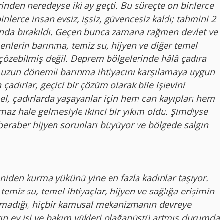
rinden neredeyse iki ay geçti. Bu süreçte on binlerce
binlerce insan evsiz, işsiz, güvencesiz kaldı; tahmini 2
nda bırakıldı. Geçen bunca zamana rağmen devlet ve
nlerin barınma, temiz su, hijyen ve diğer temel
nı çözebilmiş değil. Deprem bölgelerinde hâlâ çadıra
t uzun dönemli barınma ihtiyacını karşılamaya uygun
çadırlar, geçici bir çözüm olarak bile işlevini
sel, çadırlarda yaşayanlar için hem can kayıpları hem
maz hale gelmesiyle ikinci bir yıkım oldu. Şimdiyse
 beraber hijyen sorunları büyüyor ve bölgede salgın
den kurma yükünü yine en fazla kadınlar taşıyor.
temiz su, temel ihtiyaçlar, hijyen ve sağlığa erişimin
 olmadığı, hiçbir kamusal mekanizmanın devreye
ın ev işi ve bakım yükleri olağanüstü artmış durumda