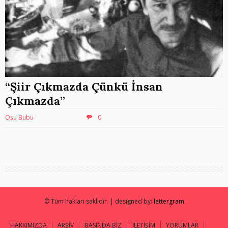
“Şiir Çıkmazda Çünkü İnsan
Çıkmazda”
Oşu Bubu
0
© Tüm hakları saklıdır. | designed by:
lettergram
HAKKIMIZDA
ARŞİV
BASINDA BİZ
İLETİŞİM
YORUMLAR