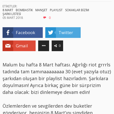
ETİKETLER:
8 MART
BOMBASTİK
MANŞET
PLAYLIST
SOKAKLAR BİZİM
ŞARKI LİSTESİ
05 MART 2018
0
Facebook
Twitter
Gmail
0
Malum bu hafta 8 Mart haftası. Ağırlığı riot grrrls
tadında tam tamınaaaaaaaa 30 (evet yazıyla otuz)
şarkıdan oluşan bir playlist hazırladım. Şarkılara
doyulmasın! Ayrıca birkaç güne bir sürprizim
daha olacak: bizi dinlemeye devam edin!
Özlemlerden ve sevgilerden dev buketler
gönderiyor, hepinizin 8 Mart’ını şimdiden