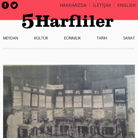
HAKKIMIZDA
İLETİŞİM
ENGLISH
MEYDAN
KÜLTÜR
ECİNNİLİK
TARİH
SANAT