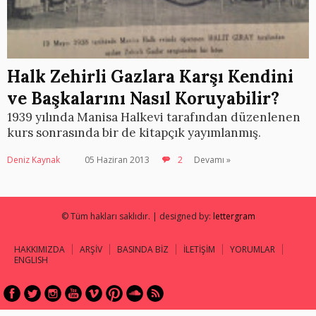
Halk Zehirli Gazlara Karşı Kendini
ve Başkalarını Nasıl Koruyabilir?
1939 yılında Manisa Halkevi tarafından düzenlenen
kurs sonrasında bir de kitapçık yayımlanmış.
Deniz Kaynak
05 Haziran 2013
2
Devamı »
© Tüm hakları saklıdır. | designed by:
lettergram
HAKKIMIZDA
ARŞİV
BASINDA BİZ
İLETİŞİM
YORUMLAR
ENGLISH