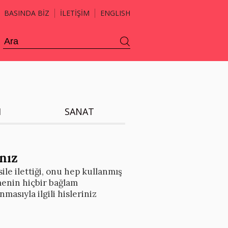
BASINDA BİZ
İLETİŞİM
ENGLISH
H
SANAT
nız
ile ilettiği, onu hep kullanmış
menin hiçbir bağlam
asıyla ilgili hisleriniz