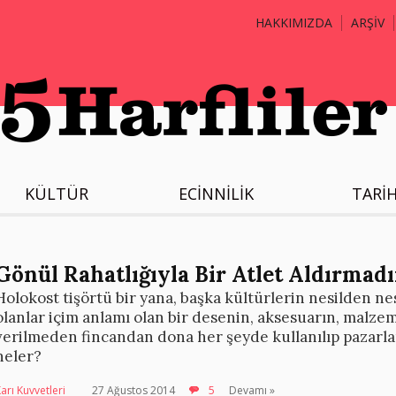
HAKKIMIZDA
ARŞİV
KÜLTÜR
ECİNNİLİK
TARİ
Gönül Rahatlığıyla Bir Atlet Aldırmadı
Holokost tişörtü bir yana, başka kültürlerin nesilden nes
olanlar içim anlamı olan bir desenin, aksesuarın, malze
verilmeden fincandan dona her şeyde kullanılıp pazarlanm
neler?
arı Kuvvetleri
27 Ağustos 2014
5
Devamı »