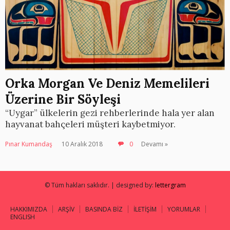
Orka Morgan Ve Deniz Memelileri
Üzerine Bir Söyleşi
“Uygar” ülkelerin gezi rehberlerinde hala yer alan
hayvanat bahçeleri müşteri kaybetmiyor.
Pınar Kumandaş
10 Aralık 2018
0
Devamı »
© Tüm hakları saklıdır. | designed by:
lettergram
HAKKIMIZDA
ARŞİV
BASINDA BİZ
İLETİŞİM
YORUMLAR
ENGLISH