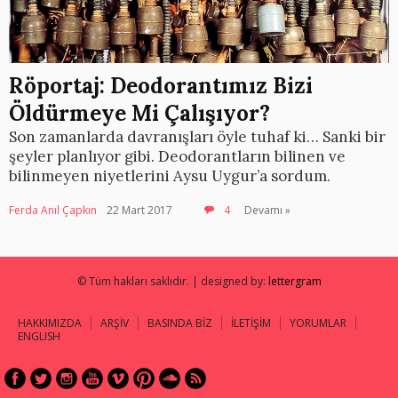
Röportaj: Deodorantımız Bizi
Öldürmeye Mi Çalışıyor?
Son zamanlarda davranışları öyle tuhaf ki… Sanki bir
şeyler planlıyor gibi. Deodorantların bilinen ve
bilinmeyen niyetlerini Aysu Uygur’a sordum.
Ferda Anıl Çapkın
22 Mart 2017
4
Devamı »
© Tüm hakları saklıdır. | designed by:
lettergram
HAKKIMIZDA
ARŞİV
BASINDA BİZ
İLETİŞİM
YORUMLAR
ENGLISH