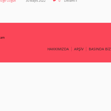
Özge Özgün
30 Mayıs 2022
0
Devamı »
gram
HAKKIMIZDA
ARŞİV
BASINDA BİZ