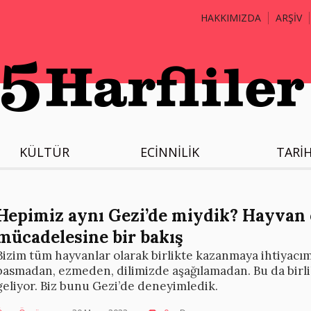
HAKKIMIZDA
ARŞİV
KÜLTÜR
ECİNNİLİK
TARİ
Hepimiz aynı Gezi’de miydik? Hayvan
mücadelesine bir bakış
Bizim tüm hayvanlar olarak birlikte kazanmaya ihtiyacı
basmadan, ezmeden, dilimizde aşağılamadan. Bu da birl
geliyor. Biz bunu Gezi’de deneyimledik.