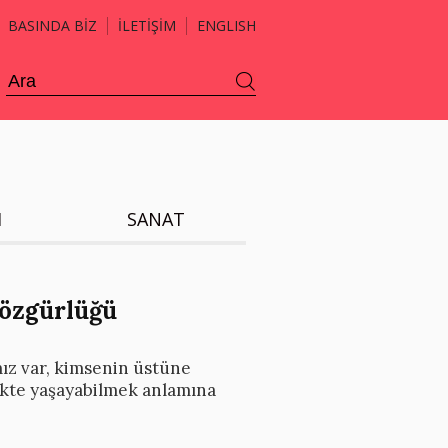
BASINDA BİZ
İLETİŞİM
ENGLISH
H
SANAT
 özgürlüğü
mız var, kimsenin üstüne
ikte yaşayabilmek anlamına