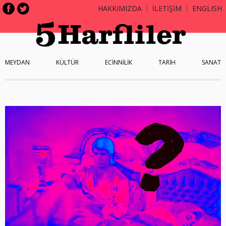
HAKKIMIZDA
İLETİŞİM
ENGLISH
MEYDAN
KÜLTÜR
ECİNNİLİK
TARİH
SANAT