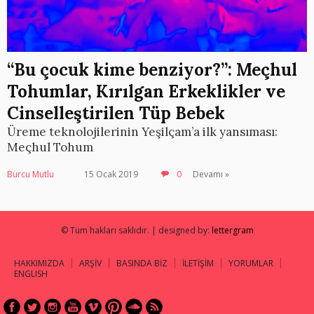
“Bu çocuk kime benziyor?”: Meçhul
Tohumlar, Kırılgan Erkeklikler ve
Cinselleştirilen Tüp Bebek
Üreme teknolojilerinin Yeşilçam’a ilk yansıması:
Meçhul Tohum
Burcu Mutlu
15 Ocak 2019
0
Devamı »
© Tüm hakları saklıdır. | designed by:
lettergram
HAKKIMIZDA
ARŞİV
BASINDA BİZ
İLETİŞİM
YORUMLAR
ENGLISH