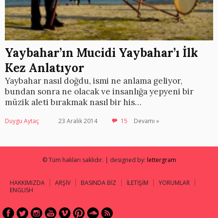
Yaybahar’ın Mucidi Yaybahar’ı İlk
Kez Anlatıyor
Yaybahar nasıl doğdu, ismi ne anlama geliyor,
bundan sonra ne olacak ve insanlığa yepyeni bir
müzik aleti bırakmak nasıl bir his…
Duygu Aytaç
23 Aralık 2014
15
Devamı »
© Tüm hakları saklıdır. | designed by:
lettergram
HAKKIMIZDA
ARŞİV
BASINDA BİZ
İLETİŞİM
YORUMLAR
ENGLISH