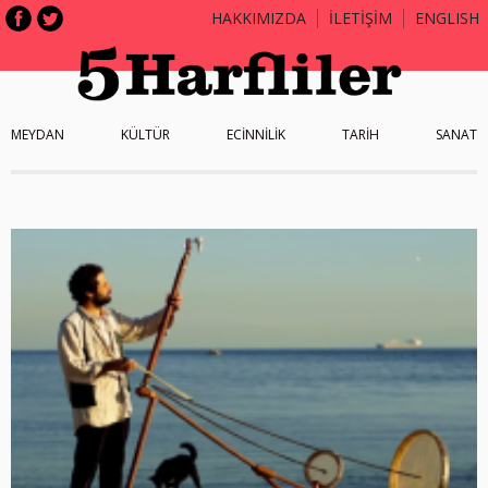
HAKKIMIZDA
İLETİŞİM
ENGLISH
MEYDAN
KÜLTÜR
ECİNNİLİK
TARİH
SANAT