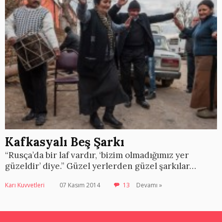
Kafkasyalı Beş Şarkı
“Rusça’da bir laf vardır, ‘bizim olmadığımız yer
güzeldir’ diye.” Güzel yerlerden güzel şarkılar…
Karı Kuvvetleri
07 Kasım 2014
13
Devamı »