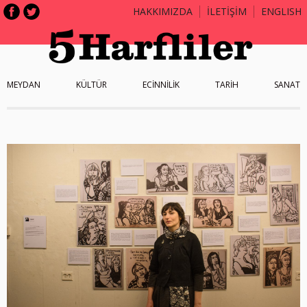
HAKKIMIZDA
İLETİŞİM
ENGLISH
MEYDAN
KÜLTÜR
ECİNNİLİK
TARİH
SANAT