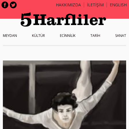
HAKKIMIZDA
İLETİŞİM
ENGLISH
MEYDAN
KÜLTÜR
ECİNNİLİK
TARİH
SANAT