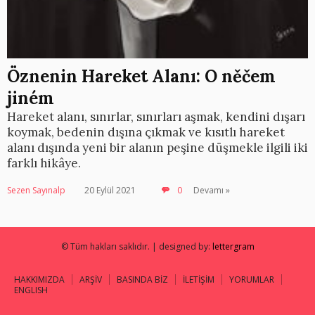
Öznenin Hareket Alanı: O něčem
jiném
Hareket alanı, sınırlar, sınırları aşmak, kendini dışarı
koymak, bedenin dışına çıkmak ve kısıtlı hareket
alanı dışında yeni bir alanın peşine düşmekle ilgili iki
farklı hikâye.
Sezen Sayınalp
20 Eylül 2021
0
Devamı »
© Tüm hakları saklıdır. | designed by:
lettergram
HAKKIMIZDA
ARŞİV
BASINDA BİZ
İLETİŞİM
YORUMLAR
ENGLISH