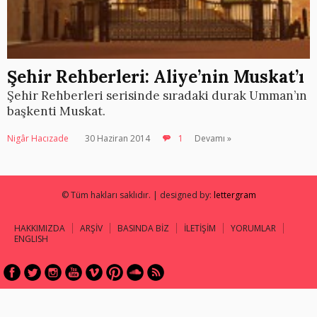
Şehir Rehberleri: Aliye’nin Muskat’ı
Şehir Rehberleri serisinde sıradaki durak Umman’ın
başkenti Muskat.
Nigâr Hacızade
30 Haziran 2014
1
Devamı »
© Tüm hakları saklıdır. | designed by:
lettergram
HAKKIMIZDA
ARŞİV
BASINDA BİZ
İLETİŞİM
YORUMLAR
ENGLISH