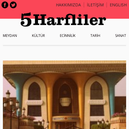
HAKKIMIZDA
İLETİŞİM
ENGLISH
MEYDAN
KÜLTÜR
ECİNNİLİK
TARİH
SANAT