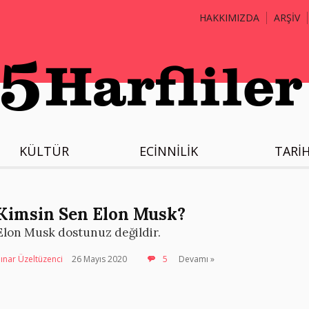
HAKKIMIZDA
ARŞİV
KÜLTÜR
ECİNNİLİK
TARİ
Kimsin Sen Elon Musk?
Elon Musk dostunuz değildir.
ınar Üzeltüzenci
26 Mayıs 2020
5
Devamı »