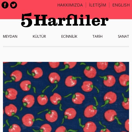
HAKKIMIZDA
İLETİŞİM
ENGLISH
MEYDAN
KÜLTÜR
ECİNNİLİK
TARİH
SANAT