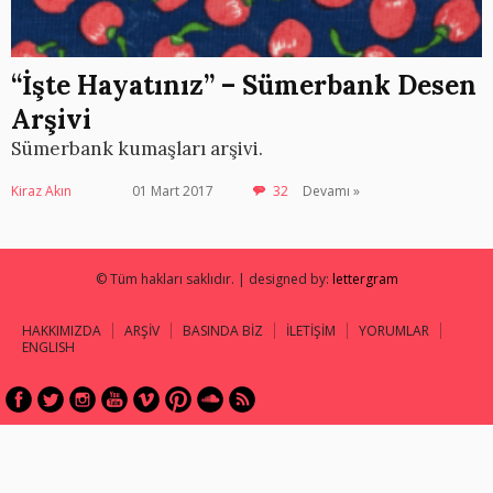
“İşte Hayatınız” – Sümerbank Desen
Arşivi
Sümerbank kumaşları arşivi.
Kiraz Akın
01 Mart 2017
32
Devamı »
© Tüm hakları saklıdır. | designed by:
lettergram
HAKKIMIZDA
ARŞİV
BASINDA BİZ
İLETİŞİM
YORUMLAR
ENGLISH