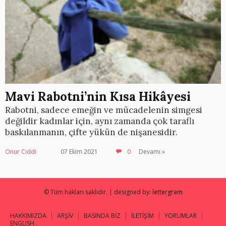
Mavi Rabotni’nin Kısa Hikâyesi
Rabotni, sadece emeğin ve mücadelenin simgesi
değildir kadınlar için, aynı zamanda çok taraflı
baskılanmanın, çifte yükün de nişanesidir.
Onur Ciddi
07 Ekim 2021
0
Devamı »
© Tüm hakları saklıdır. | designed by:
lettergram
HAKKIMIZDA
ARŞİV
BASINDA BİZ
İLETİŞİM
YORUMLAR
ENGLISH