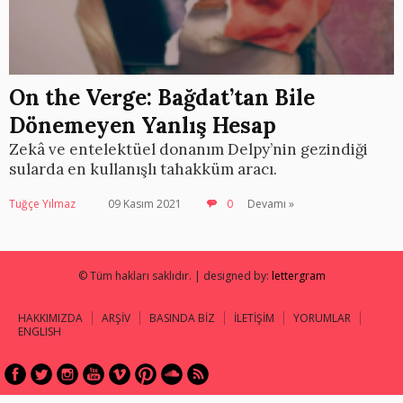
On the Verge: Bağdat’tan Bile
Dönemeyen Yanlış Hesap
Zekâ ve entelektüel donanım Delpy’nin gezindiği
sularda en kullanışlı tahakküm aracı.
Tuğçe Yılmaz
09 Kasım 2021
0
Devamı »
© Tüm hakları saklıdır. | designed by:
lettergram
HAKKIMIZDA
ARŞİV
BASINDA BİZ
İLETİŞİM
YORUMLAR
ENGLISH