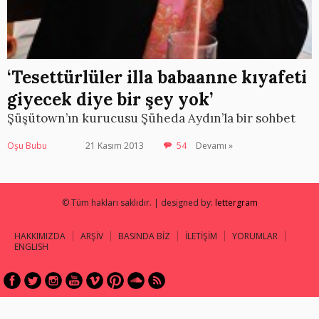
‘Tesettürlüler illa babaanne kıyafeti
giyecek diye bir şey yok’
Şüşütown’ın kurucusu Şüheda Aydın’la bir sohbet
Oşu Bubu
21 Kasım 2013
54
Devamı »
© Tüm hakları saklıdır. | designed by:
lettergram
HAKKIMIZDA
ARŞİV
BASINDA BİZ
İLETİŞİM
YORUMLAR
ENGLISH