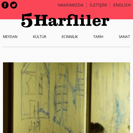
HAKKIMIZDA
İLETİŞİM
ENGLISH
MEYDAN
KÜLTÜR
ECİNNİLİK
TARİH
SANAT