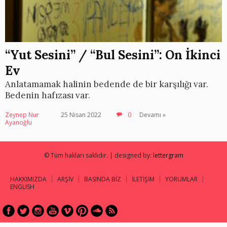
“Yut Sesini” / “Bul Sesini”: On İkinci
Ev
Anlatamamak halinin bedende de bir karşılığı var.
Bedenin hafızası var.
Zeynep Nur
25 Nisan 2022
0
Devamı »
Ayanoğlu
© Tüm hakları saklıdır. | designed by:
lettergram
HAKKIMIZDA
ARŞİV
BASINDA BİZ
İLETİŞİM
YORUMLAR
ENGLISH