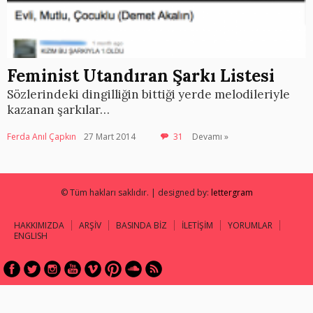
Feminist Utandıran Şarkı Listesi
Sözlerindeki dingilliğin bittiği yerde melodileriyle
kazanan şarkılar…
Ferda Anıl Çapkın
27 Mart 2014
31
Devamı »
© Tüm hakları saklıdır. | designed by:
lettergram
HAKKIMIZDA
ARŞİV
BASINDA BİZ
İLETİŞİM
YORUMLAR
ENGLISH