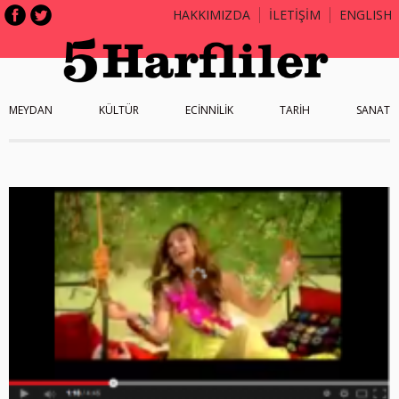
HAKKIMIZDA
İLETİŞİM
ENGLISH
MEYDAN
KÜLTÜR
ECİNNİLİK
TARİH
SANAT