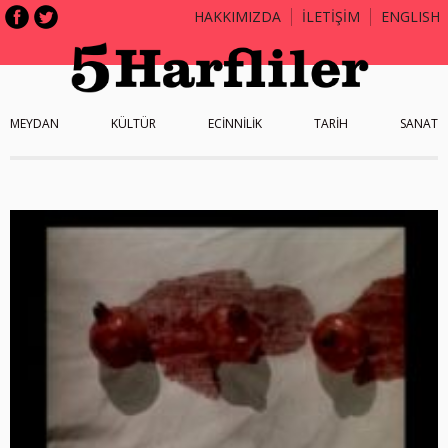
HAKKIMIZDA
İLETİŞİM
ENGLISH
MEYDAN
KÜLTÜR
ECİNNİLİK
TARİH
SANAT