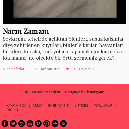
Narın Zamanı
Soykırımı, tehcirde açlıktan ölenleri, susuz kalsınlar
diye zehirlenen kuyuları, binlerle kırılan hayvanları,
bitkileri, kurak çorak yolları kapamak için kaç sofra
kurmamız, ne ölçekte bir örtü sermemiz gerek?
Suna Kafadar
25 Haziran 2021
0
Devamı »
© Tüm hakları saklıdır. | designed by:
lettergram
HAKKIMIZDA
ARŞİV
BASINDA BİZ
İLETİŞİM
YORUMLAR
ENGLISH