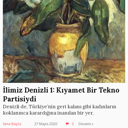
İlimiz Denizli 1: Kıyamet Bir Tekno
Partisiydi
Denizli de, Türkiye’nin geri kalanı gibi kadınların
koklanınca karardığına inanılan bir yer.
Sena Başöz
27 Mayıs 2020
5
Devamı »