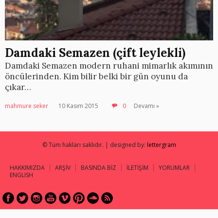
Damdaki Semazen (çift leylekli)
Damdaki Semazen modern ruhani mimarlık akımının
öncülerinden. Kim bilir belki bir gün oyunu da
çıkar…
mahmure seker
10 Kasım 2015
0
Devamı »
© Tüm hakları saklıdır. | designed by:
lettergram
HAKKIMIZDA
ARŞİV
BASINDA BİZ
İLETİŞİM
YORUMLAR
ENGLISH