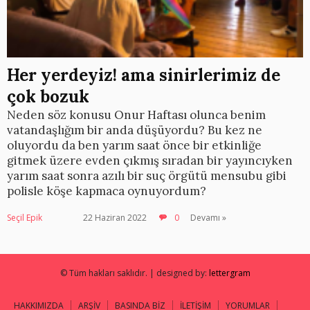
Her yerdeyiz! ama sinirlerimiz de
çok bozuk
Neden söz konusu Onur Haftası olunca benim
vatandaşlığım bir anda düşüyordu? Bu kez ne
oluyordu da ben yarım saat önce bir etkinliğe
gitmek üzere evden çıkmış sıradan bir yayıncıyken
yarım saat sonra azılı bir suç örgütü mensubu gibi
polisle köşe kapmaca oynuyordum?
Seçil Epik
22 Haziran 2022
0
Devamı »
© Tüm hakları saklıdır. | designed by:
lettergram
HAKKIMIZDA
ARŞİV
BASINDA BİZ
İLETİŞİM
YORUMLAR