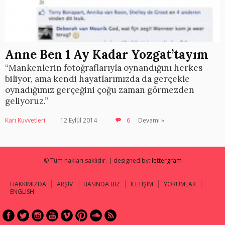
Anne Ben 1 Ay Kadar Yozgat’tayım
“Mankenlerin fotoğraflarıyla oynandığını herkes
biliyor, ama kendi hayatlarımızda da gerçekle
oynadığımız gerçeğini çoğu zaman görmezden
geliyoruz.”
Karı Kuvvetleri
12 Eylül 2014
6
Devamı »
© Tüm hakları saklıdır. | designed by:
lettergram
HAKKIMIZDA
ARŞİV
BASINDA BİZ
İLETİŞİM
YORUMLAR
ENGLISH