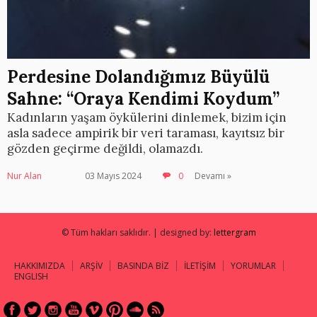
Perdesine Dolandığımız Büyülü
Sahne: “Oraya Kendimi Koydum”
Kadınların yaşam öykülerini dinlemek, bizim için
asla sadece ampirik bir veri taraması, kayıtsız bir
gözden geçirme değildi, olamazdı.
Nur Alan
03 Mayıs 2024
0
Devamı »
© Tüm hakları saklıdır. | designed by:
lettergram
HAKKIMIZDA
ARŞİV
BASINDA BİZ
İLETİŞİM
YORUMLAR
ENGLISH