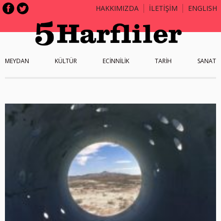
HAKKIMIZDA
İLETİŞİM
ENGLISH
MEYDAN
KÜLTÜR
ECİNNİLİK
TARİH
SANAT