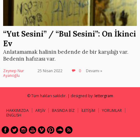
“Yut Sesini” / “Bul Sesini”: On İkinci
Ev
Anlatamamak halinin bedende de bir karşılığı var.
Bedenin hafızası var.
Zeynep Nur
25 Nisan 2022
0
Devamı »
Ayanoğlu
© Tüm hakları saklıdır. | designed by:
lettergram
HAKKIMIZDA
ARŞİV
BASINDA BİZ
İLETİŞİM
YORUMLAR
ENGLISH