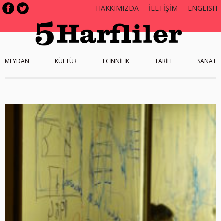
HAKKIMIZDA
İLETİŞİM
ENGLISH
MEYDAN
KÜLTÜR
ECİNNİLİK
TARİH
SANAT