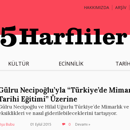
HAKKIMIZDA
ARŞİV
KÜLTÜR
ECİNNİLİK
TARİ
Gülru Necipoğlu’yla “Türkiye’de Mima
Tarihi Eğitimi” Üzerine
Gülru Necipoğlu ve Hilal Uğurlu Türkiye’de Mimarlık ve
eksiklikleri ve nasıl giderilebileceklerini tartışıyor.
Oşu Bubu
01 Eylül 2015
0
Devamı »