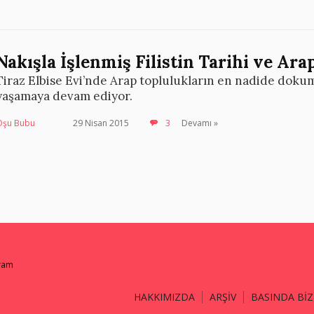
Nakışla İşlenmiş Filistin Tarihi ve Ar
Tiraz Elbise Evi’nde Arap toplulukların en nadide dokum
yaşamaya devam ediyor.
Oşu Bubu
29 Nisan 2015
3
Devamı »
gram
HAKKIMIZDA
ARŞİV
BASINDA BİZ