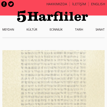
HAKKIMIZDA
İLETİŞİM
ENGLISH
MEYDAN
KÜLTÜR
ECİNNİLİK
TARİH
SANAT