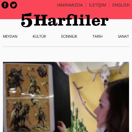
HAKKIMIZDA
İLETİŞİM
ENGLISH
MEYDAN
KÜLTÜR
ECİNNİLİK
TARİH
SANAT