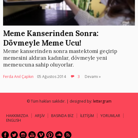
Meme Kanserinden Sonra:
Dövmeyle Meme Ucu!
Meme kanserinden sonra mastektomi geçirip
memesini aldıran kadınlar, dövmeyle yeni
memeucuna sahip oluyorlar.
Ferda Anıl Çapkın
05 Ağustos 2014
3
Devamı »
© Tüm hakları saklıdır. | designed by:
lettergram
HAKKIMIZDA
ARŞİV
BASINDA BİZ
İLETİŞİM
YORUMLAR
ENGLISH