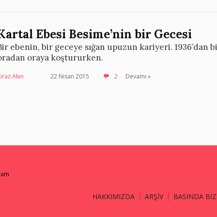
Kartal Ebesi Besime’nin bir Gecesi
Bir ebenin, bir geceye sığan upuzun kariyeri. 1936’dan b
oradan oraya koştururken.
iraz Akın
22 Nisan 2015
2
Devamı »
gram
HAKKIMIZDA
ARŞİV
BASINDA BİZ