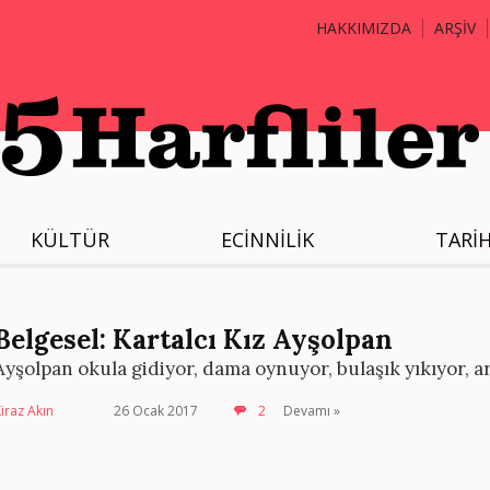
HAKKIMIZDA
ARŞİV
KÜLTÜR
ECİNNİLİK
TARİ
Belgesel: Kartalcı Kız Ayşolpan
Ayşolpan okula gidiyor, dama oynuyor, bulaşık yıkıyor, a
iraz Akın
26 Ocak 2017
2
Devamı »