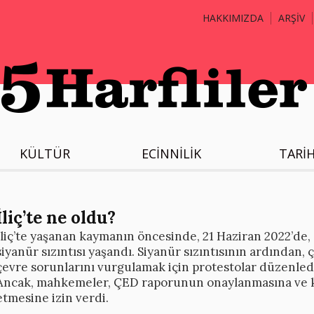
HAKKIMIZDA
ARŞİV
KÜLTÜR
ECİNNİLİK
TARİ
İliç’te ne oldu?
İliç’te yaşanan kaymanın öncesinde, 21 Haziran 2022’de,
siyanür sızıntısı yaşandı. Siyanür sızıntısının ardından, 
çevre sorunlarını vurgulamak için protestolar düzenledi
Ancak, mahkemeler, ÇED raporunun onaylanmasına ve k
etmesine izin verdi.