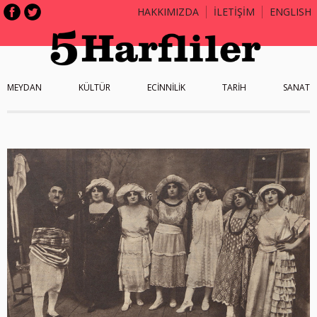
HAKKIMIZDA
İLETİŞİM
ENGLISH
MEYDAN
KÜLTÜR
ECİNNİLİK
TARİH
SANAT