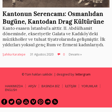
Kantonun Serencamı: Osmanlıdan
Bugüne, Kantodan Drag Kültürüne
Kanto esasen İstanbul’a aittir. II. Abdülhamit
döneminde, ekseriyetle Galata ve Kadıköy’deki
müzikholler ve tuluat tiyatrolarında gelişmiştir. İlk
yıldızları yoksul genç Rum ve Ermeni kadınlarıydı.
Şahika Karatepe
31 Ağustos 2020
0
Devamı »
© Tüm hakları saklıdır. | designed by:
lettergram
HAKKIMIZDA
ARŞİV
BASINDA BİZ
İLETİŞİM
YORUMLAR
ENGLISH