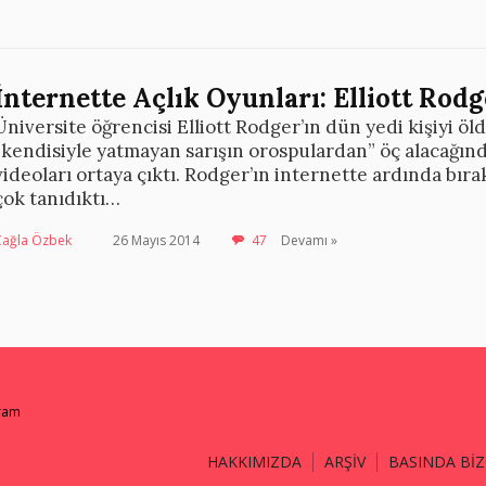
İnternette Açlık Oyunları: Elliott Rod
Üniversite öğrencisi Elliott Rodger’ın dün yedi kişiyi ö
“kendisiyle yatmayan sarışın orospulardan” öç alacağın
videoları ortaya çıktı. Rodger’ın internette ardında bıra
çok tanıdıktı…
Çağla Özbek
26 Mayıs 2014
47
Devamı »
gram
HAKKIMIZDA
ARŞİV
BASINDA BİZ