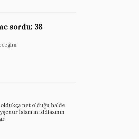
me sordu: 38
eceğim’
nda oldukça net olduğu halde
Ayşenur İslam’ın iddiasının
ar.