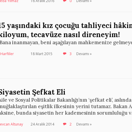
Seda Yılmaz
16 Aralık 2016
0
Devamı »
15 yaşındaki kız çocuğu tahliyeci hâki
kiloyum, tecavüze nasıl direneyim!
‘Bana inanmayan, beni aşağılayan mahkemenize gelmey
Harfliler
18 Mart 2015
3
Devamı »
Siyasetin Şefkat Eli
Aile ve Sosyal Politikalar Bakanlığı’nın ‘şefkat eli’, aslı
muğlaklaştırılan eşitlik ilkesinin yerini tutamaz. Bakan 
aksine, bunda siyasetin her kademesinin sorumluluğu v
evcan Altunay
24 Aralık 2014
2
Devamı »