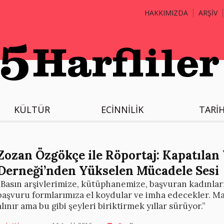
HAKKIMIZDA
ARŞİV
KÜLTÜR
ECİNNİLİK
TARİ
Zozan Özgökçe ile Röportaj: Kapatılan
Derneği’nden Yükselen Mücadele Sesi
“Basın arşivlerimize, kütüphanemize, başvuran kadınları
başvuru formlarımıza el koydular ve imha edecekler. Mas
alınır ama bu gibi şeyleri biriktirmek yıllar sürüyor.”