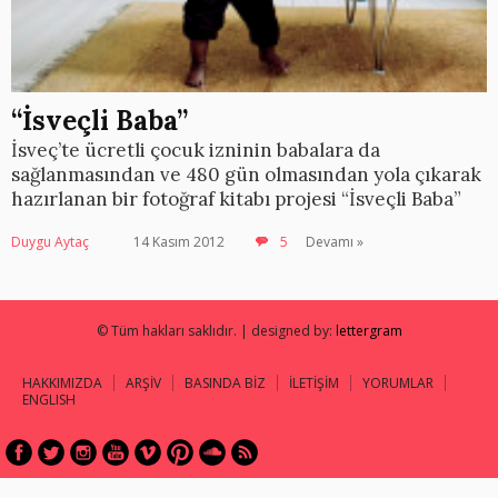
“İsveçli Baba”
İsveç’te ücretli çocuk izninin babalara da
sağlanmasından ve 480 gün olmasından yola çıkarak
hazırlanan bir fotoğraf kitabı projesi “İsveçli Baba”
Duygu Aytaç
14 Kasım 2012
5
Devamı »
© Tüm hakları saklıdır. | designed by:
lettergram
HAKKIMIZDA
ARŞİV
BASINDA BİZ
İLETİŞİM
YORUMLAR
ENGLISH