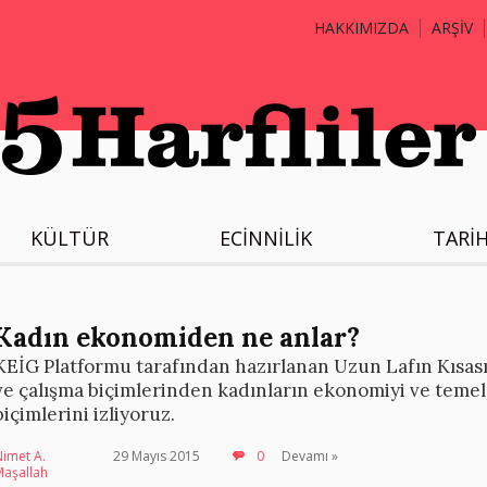
HAKKIMIZDA
ARŞİV
KÜLTÜR
ECİNNİLİK
TARİ
Kadın ekonomiden ne anlar?
KEİG Platformu tarafından hazırlanan Uzun Lafın Kısası 
ve çalışma biçimlerinden kadınların ekonomiyi ve temel 
biçimlerini izliyoruz.
imet A.
29 Mayıs 2015
0
Devamı »
Maşallah