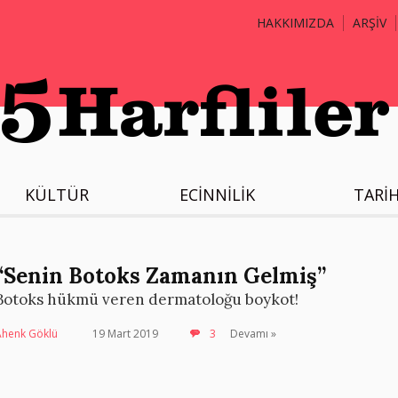
HAKKIMIZDA
ARŞİV
KÜLTÜR
ECİNNİLİK
TARİ
“Senin Botoks Zamanın Gelmiş”
Botoks hükmü veren dermatoloğu boykot!
Ahenk Göklü
19 Mart 2019
3
Devamı »