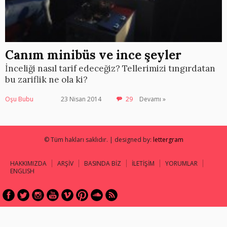
Canım minibüs ve ince şeyler
İnceliği nasıl tarif edeceğiz? Tellerimizi tıngırdatan
bu zariflik ne ola ki?
Oşu Bubu
23 Nisan 2014
29
Devamı »
© Tüm hakları saklıdır. | designed by:
lettergram
HAKKIMIZDA
ARŞİV
BASINDA BİZ
İLETİŞİM
YORUMLAR
ENGLISH