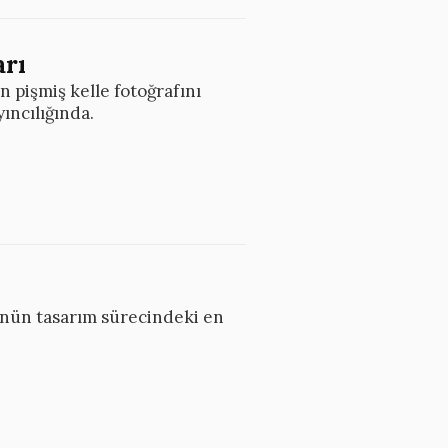
arı
n pişmiş kelle fotoğrafını
ncılığında.
ü’nün tasarım sürecindeki en