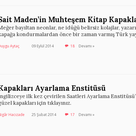
Sait Maden’in Muhteşem Kitap Kapakl
Meğer bayıltan neonlar, ne idüğü belirsiz kolajlar, yazarı
kapağa kondurmalardan önce bir zaman varmış Türk yayı
Duygu Aytaç
09 Eylül 2014
18
Devamı »
Kapakları Ayarlama Enstitüsü
İngilizceye ilk kez çevirilen Saatleri Ayarlama Enstitüs
güzel kapakları için tıklayınız.
Nigâr Hacızade
25 Şubat 2014
17
Devamı »