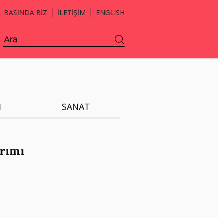
BASINDA BİZ
İLETİŞİM
ENGLISH
H
SANAT
arımı