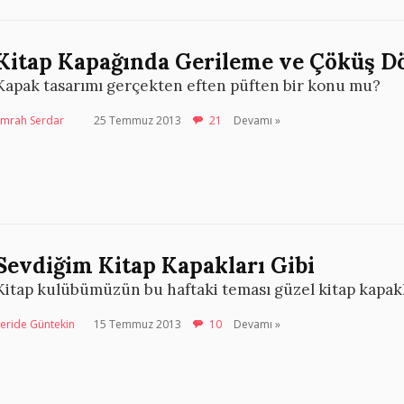
Kitap Kapağında Gerileme ve Çöküş 
Kapak tasarımı gerçekten eften püften bir konu mu?
Emrah Serdar
25 Temmuz 2013
21
Devamı »
Sevdiğim Kitap Kapakları Gibi
Kitap kulübümüzün bu haftaki teması güzel kitap kapakl
eride Güntekin
15 Temmuz 2013
10
Devamı »