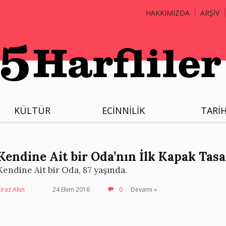
HAKKIMIZDA
ARŞİV
KÜLTÜR
ECİNNİLİK
TARİ
Kendine Ait bir Oda’nın İlk Kapak Tas
Kendine Ait bir Oda, 87 yaşında.
iraz Akın
24 Ekim 2016
0
Devamı »