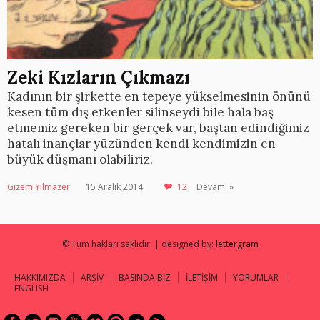
Zeki Kızların Çıkmazı
Kadının bir şirkette en tepeye yükselmesinin önünü
kesen tüm dış etkenler silinseydi bile hala baş
etmemiz gereken bir gerçek var, baştan edindiğimiz
hatalı inançlar yüzünden kendi kendimizin en
büyük düşmanı olabiliriz.
Gizem Yılmazer
15 Aralık 2014
12
Devamı »
© Tüm hakları saklıdır. | designed by:
lettergram
HAKKIMIZDA
ARŞİV
BASINDA BİZ
İLETİŞİM
YORUMLAR
ENGLISH