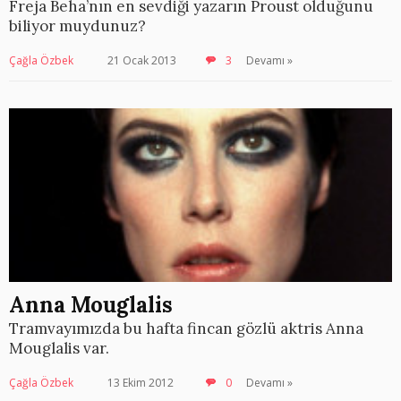
Freja Beha’nın en sevdiği yazarın Proust olduğunu
biliyor muydunuz?
Çağla Özbek
21 Ocak 2013
3
Devamı »
Anna Mouglalis
Tramvayımızda bu hafta fincan gözlü aktris Anna
Mouglalis var.
Çağla Özbek
13 Ekim 2012
0
Devamı »