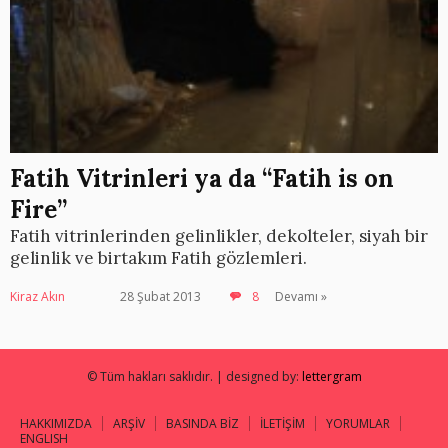
Fatih Vitrinleri ya da “Fatih is on
Fire”
Fatih vitrinlerinden gelinlikler, dekolteler, siyah bir
gelinlik ve birtakım Fatih gözlemleri.
Kiraz Akın
28 Şubat 2013
8
Devamı »
© Tüm hakları saklıdır. | designed by:
lettergram
HAKKIMIZDA
ARŞİV
BASINDA BİZ
İLETİŞİM
YORUMLAR
ENGLISH