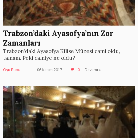
Trabzon’daki Ayasofya’nın Zor
Zamanları
Trabzon’daki Ayasofya Kilise Müzesi cami oldu,
tamam. Peki camiye ne oldu?
Oşu Bubu
06 Kasım 2017
0
Devamı »