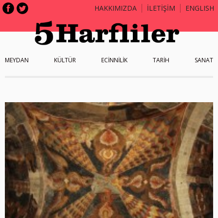
HAKKIMIZDA
İLETİŞİM
ENGLISH
MEYDAN
KÜLTÜR
ECİNNİLİK
TARİH
SANAT