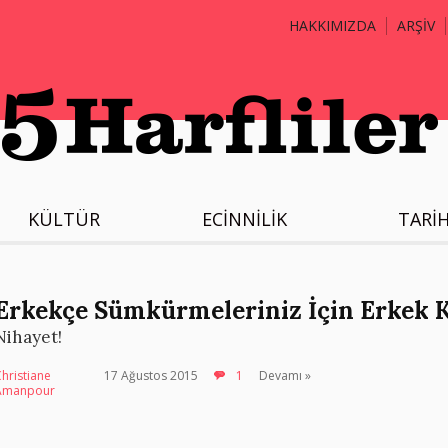
HAKKIMIZDA
ARŞİV
KÜLTÜR
ECİNNİLİK
TARİ
Erkekçe Sümkürmeleriniz İçin Erkek K
Nihayet!
hristiane
17 Ağustos 2015
1
Devamı »
Amanpour