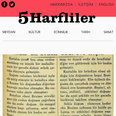
HAKKIMIZDA
İLETİŞİM
ENGLISH
MEYDAN
KÜLTÜR
ECİNNİLİK
TARİH
SANAT