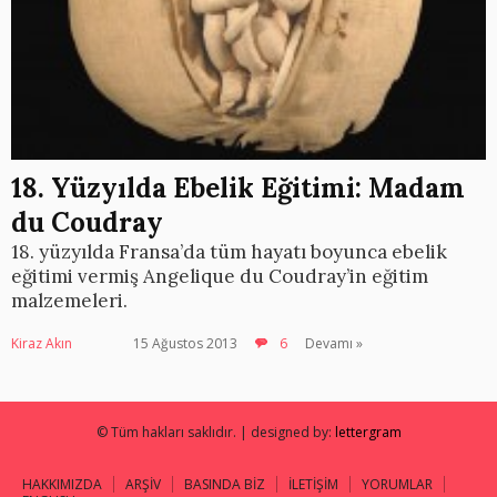
18. Yüzyılda Ebelik Eğitimi: Madam
du Coudray
18. yüzyılda Fransa’da tüm hayatı boyunca ebelik
eğitimi vermiş Angelique du Coudray’in eğitim
malzemeleri.
Kiraz Akın
15 Ağustos 2013
6
Devamı »
© Tüm hakları saklıdır. | designed by:
lettergram
HAKKIMIZDA
ARŞİV
BASINDA BİZ
İLETİŞİM
YORUMLAR