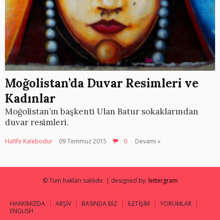
Moğolistan’da Duvar Resimleri ve
Kadınlar
Moğolistan’ın başkenti Ulan Batur sokaklarından
duvar resimleri.
Hafife Kalebodur
09 Temmuz 2015
0
Devamı »
© Tüm hakları saklıdır. | designed by:
lettergram
HAKKIMIZDA
ARŞİV
BASINDA BİZ
İLETİŞİM
YORUMLAR
ENGLISH