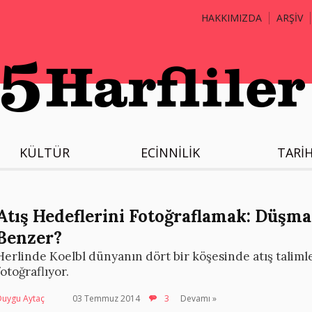
HAKKIMIZDA
ARŞİV
KÜLTÜR
ECİNNİLİK
TARİ
Atış Hedeflerini Fotoğraflamak: Düşm
Benzer?
Herlinde Koelbl dünyanın dört bir köşesinde atış taliml
fotoğraflıyor.
Duygu Aytaç
03 Temmuz 2014
3
Devamı »