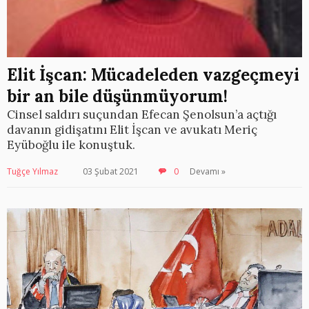
Elit İşcan: Mücadeleden vazgeçmeyi
bir an bile düşünmüyorum!
Cinsel saldırı suçundan Efecan Şenolsun’a açtığı
davanın gidişatını Elit İşcan ve avukatı Meriç
Eyüboğlu ile konuştuk.
Tuğçe Yılmaz
03 Şubat 2021
0
Devamı »