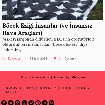
Böcek Eziği İnsanlar (ve İnsansız
Hava Araçları)
“Askeri jargonda öldürücü İHA’ların operatörleri
öldürdükleri insanlardan “böcek lekesi” diye
bahseder,”
Karı Kuvvetleri
11 Nisan 2014
8
Devamı »
© Tüm hakları saklıdır. | designed by:
lettergram
HAKKIMIZDA
ARŞİV
BASINDA BİZ
İLETİŞİM
YORUMLAR
ENGLISH