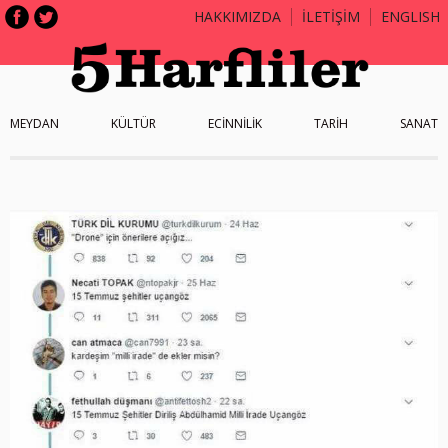
HAKKIMIZDA
İLETİŞİM
ENGLISH
MEYDAN
KÜLTÜR
ECİNNİLİK
TARİH
SANAT