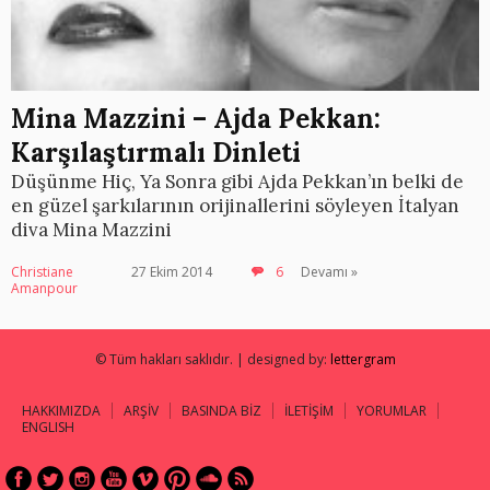
Mina Mazzini – Ajda Pekkan:
Karşılaştırmalı Dinleti
Düşünme Hiç, Ya Sonra gibi Ajda Pekkan’ın belki de
en güzel şarkılarının orijinallerini söyleyen İtalyan
diva Mina Mazzini
Christiane
27 Ekim 2014
6
Devamı »
Amanpour
© Tüm hakları saklıdır. | designed by:
lettergram
HAKKIMIZDA
ARŞİV
BASINDA BİZ
İLETİŞİM
YORUMLAR
ENGLISH